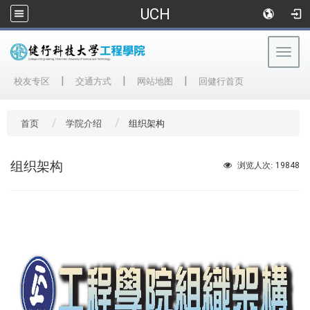
UCH
Togg
navig
:::
|
|
|
校友专区
交通方式
网站地图
回健行首页
首页
学院介绍
组织架构
组织架构
19848
浏览人次: