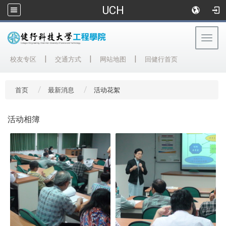
UCH
Togg
navig
:::
|
|
|
校友专区
交通方式
网站地图
回健行首页
首页
最新消息
活动花絮
活动相簿